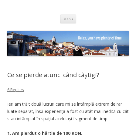
Adrian Ciubotaru
Skip
Menu
to
content
Ce se pierde atunci când câştigi?
6 Replies
Ieri am trăit două lucruri care mi se întâmplă extrem de rar
luate separat, însă experienţa a fost cu atât mai inedită cu cât
s-au întâmplat în spaţiul aceluiaşi fragment de timp.
1. Am pierdut o hârtie de 100 RON.