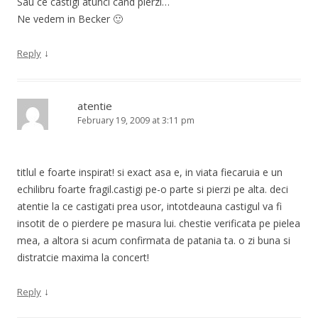
Sau ce castigi atunci cand pierzi…
Ne vedem in Becker 🙂
↓
Reply
atentie
February 19, 2009 at 3:11 pm
titlul e foarte inspirat! si exact asa e, in viata fiecaruia e un
echilibru foarte fragil.castigi pe-o parte si pierzi pe alta. deci
atentie la ce castigati prea usor, intotdeauna castigul va fi
insotit de o pierdere pe masura lui. chestie verificata pe pielea
mea, a altora si acum confirmata de patania ta. o zi buna si
distratcie maxima la concert!
↓
Reply