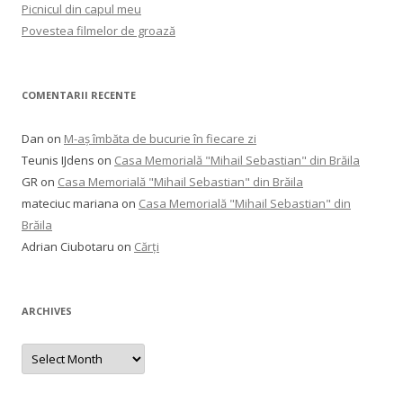
Picnicul din capul meu
Povestea filmelor de groază
COMENTARII RECENTE
Dan
on
M-aș îmbăta de bucurie în fiecare zi
Teunis IJdens
on
Casa Memorială "Mihail Sebastian" din Brăila
GR
on
Casa Memorială "Mihail Sebastian" din Brăila
mateciuc mariana
on
Casa Memorială "Mihail Sebastian" din
Brăila
Adrian Ciubotaru
on
Cărți
ARCHIVES
Archives