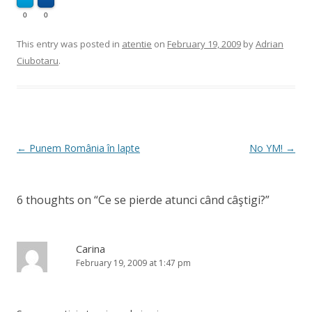
0
0
This entry was posted in
atentie
on
February 19, 2009
by
Adrian
Ciubotaru
.
Post
←
Punem România în lapte
No YM!
→
navigation
6 thoughts on “
Ce se pierde atunci când câştigi?
”
Carina
February 19, 2009 at 1:47 pm