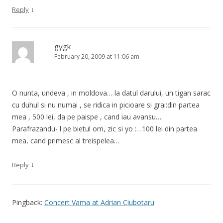
↓
Reply
gygk
February 20, 2009 at 11:06 am
O nunta, undeva , in moldova… la datul darului, un tigan sarac
cu duhul si nu numai , se ridica in picioare si grai:din partea
mea , 500 lei, da pe paispe , cand iau avansu….
Parafrazandu- l pe bietul om, zic si yo :…100 lei din partea
mea, cand primesc al treispelea…
↓
Reply
Pingback:
Concert Vama at Adrian Ciubotaru