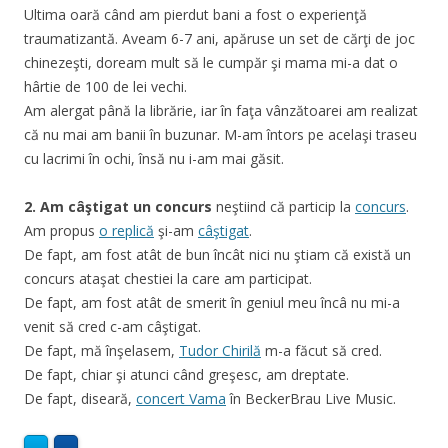
Ultima oară când am pierdut bani a fost o experienţă
traumatizantă. Aveam 6-7 ani, apăruse un set de cărţi de joc
chinezeşti, doream mult să le cumpăr şi mama mi-a dat o
hârtie de 100 de lei vechi.
Am alergat până la librărie, iar în faţa vânzătoarei am realizat
că nu mai am banii în buzunar. M-am întors pe acelaşi traseu
cu lacrimi în ochi, însă nu i-am mai găsit.
2. Am câş
tigat un concurs
neştiind că particip la
concurs
.
Am propus
o replică
şi-am
câştigat
.
De fapt, am fost atât de bun încât nici nu ştiam că există un
concurs ataşat chestiei la care am participat.
De fapt, am fost atât de smerit în geniul meu încâ nu mi-a
venit să cred c-am câştigat.
De fapt, mă înşelasem,
Tudor Chirilă
m-a făcut să cred.
De fapt, chiar şi atunci când greşesc, am dreptate.
De fapt, diseară,
concert Vama
în BeckerBrau Live Music.