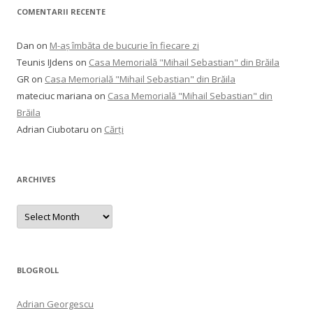
COMENTARII RECENTE
Dan
on
M-aș îmbăta de bucurie în fiecare zi
Teunis IJdens
on
Casa Memorială "Mihail Sebastian" din Brăila
GR
on
Casa Memorială "Mihail Sebastian" din Brăila
mateciuc mariana
on
Casa Memorială "Mihail Sebastian" din
Brăila
Adrian Ciubotaru
on
Cărți
ARCHIVES
Archives
BLOGROLL
Adrian Georgescu