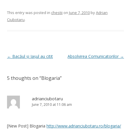
This entry was posted in
chestii
on
June 7, 2010
by
Adrian
Ciubotaru
.
Post
←
Bacăul și Iașul au citit
Absolvirea Comunicatorilor
→
navigation
5 thoughts on “
Blogaria
”
adrianciubotaru
June 7, 2010 at 11:06 am
[New Post] Blogaria
http://www.adrianciubotaru.ro/blogaria/