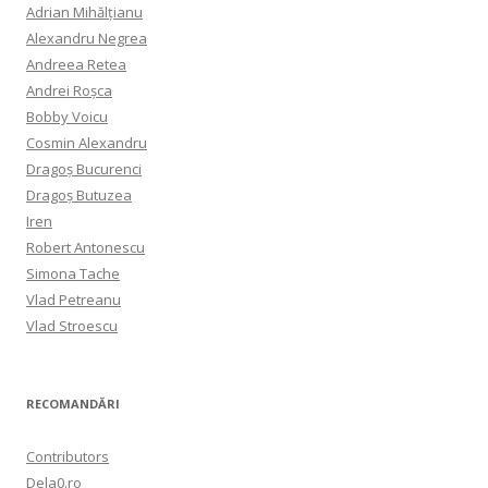
Adrian Mihălțianu
Alexandru Negrea
Andreea Retea
Andrei Roșca
Bobby Voicu
Cosmin Alexandru
Dragoș Bucurenci
Dragoș Butuzea
Iren
Robert Antonescu
Simona Tache
Vlad Petreanu
Vlad Stroescu
RECOMANDĂRI
Contributors
Dela0.ro