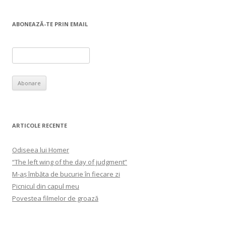
ABONEAZĂ-TE PRIN EMAIL
ARTICOLE RECENTE
Odiseea lui Homer
“The left wing of the day of judgment”
M-aș îmbăta de bucurie în fiecare zi
Picnicul din capul meu
Povestea filmelor de groază